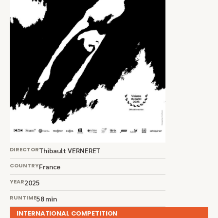
DIRECTOR
Thibault VERNERET
COUNTRY
France
YEAR
2025
RUNTIME
58 min
INTERNATIONAL COMPETITION