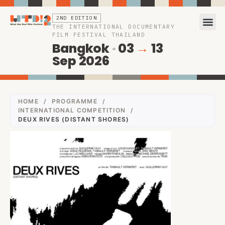
2ND EDITION
THE INTERNATIONAL DOCUMENTARY
FILM FESTIVAL THAILAND
Bangkok
·
03
→
13
Sep 2026
HOME
/
PROGRAMME
/
INTERNATIONAL COMPETITION
/
DEUX RIVES (DISTANT SHORES)