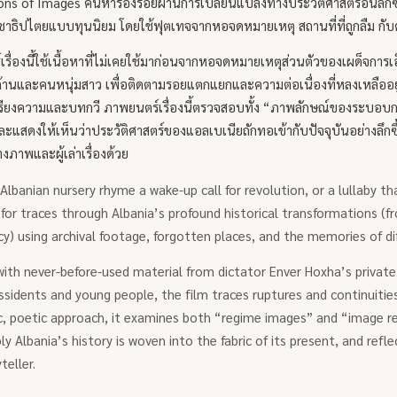
ns of Images ค้นหาร่องรอยผ่านการเปลี่ยนแปลงทางประวัติศาสตร์อันลึกซ
ชาธิปไตยแบบทุนนิยม โดยใช้ฟุตเทจจากหอจดหมายเหตุ สถานที่ที่ถูกลืม กั
รื่องนี้ใช้เนื้อหาที่ไม่เคยใช้มาก่อนจากหอจดหมายเหตุส่วนตัวของเผด็จการ
่อต้านและคนหนุ่มสาว เพื่อติดตามรอยแตกแยกและความต่อเนื่องที่หลงเหลื
เรียงความและบทกวี ภาพยนตร์เรื่องนี้ตรวจสอบทั้ง “ภาพลักษณ์ของระบอบก
และแสดงให้เห็นว่าประวัติศาสตร์ของแอลเบเนียถักทอเข้ากับปัจจุบันอย่างล
างภาพและผู้เล่าเรื่องด้วย
 Albanian nursery rhyme a wake-up call for revolution, or a lullaby
for traces through Albania’s profound historical transformations (
) using archival footage, forgotten places, and the memories of di
ith never-before-used material from dictator Enver Hoxha’s private
ssidents and young people, the film traces ruptures and continuities
c, poetic approach, it examines both “regime images” and “image re
y Albania’s history is woven into the fabric of its present, and re
teller.