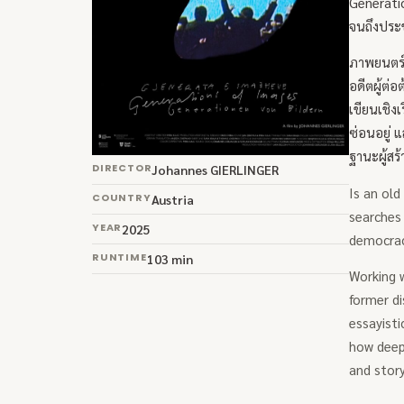
Generatio
จนถึงประ
ภาพยนตร์เ
อดีตผู้ต
เขียนเชิง
ซ่อนอยู่ 
ฐานะผู้สร้
DIRECTOR
Johannes GIERLINGER
Is an old
COUNTRY
Austria
searches 
YEAR
2025
democracy
RUNTIME
103 min
Working w
former di
essayisti
how deepl
and story