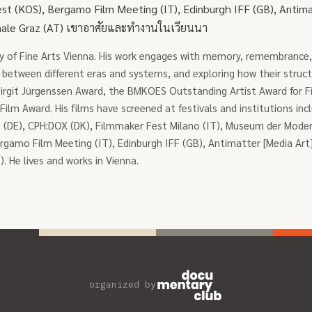
st (KOS), Bergamo Film Meeting (IT), Edinburgh IFF (GB), Antimat
onale Graz (AT) เขาอาศัยและทำงานในเวียนนา
y of Fine Arts Vienna. His work engages with memory, remembrance, 
between different eras and systems, and exploring how their structu
Birgit Jürgenssen Award, the BMKOES Outstanding Artist Award for Fi
lm Award. His films have screened at festivals and institutions inc
rt (DE), CPH:DOX (DK), Filmmaker Fest Milano (IT), Museum der Mode
rgamo Film Meeting (IT), Edinburgh IFF (GB), Antimatter [Media Art] 
. He lives and works in Vienna.
organized by