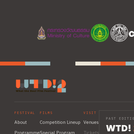
FESTIVAL
FILMS
VISIT
PAST EDITI
About
Competition Lineup
Venues
WTD!
Programme
Special Program
Tickets