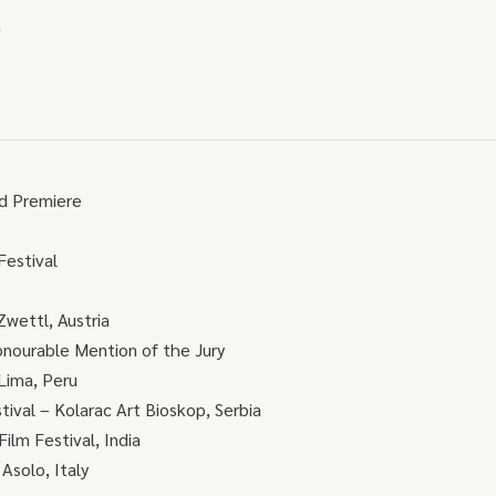
n
ld Premiere
Festival
wettl, Austria
onourable Mention of the Jury
Lima, Peru
ival – Kolarac Art Bioskop, Serbia
lm Festival, India
Asolo, Italy