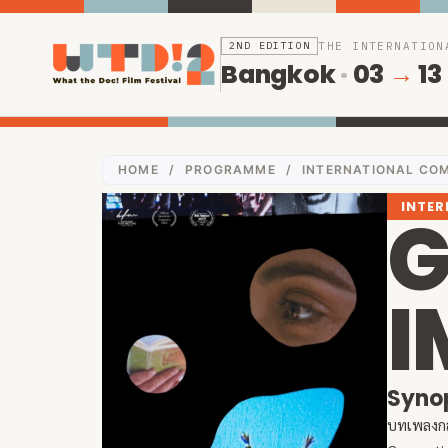
2ND EDITION
THE INTERNATION
Bangkok
·
03
→
13
HOME
/
PROGRAMME
/
INTERNATIONAL COM
INTER
G
I
Syno
บทเพลงกล่