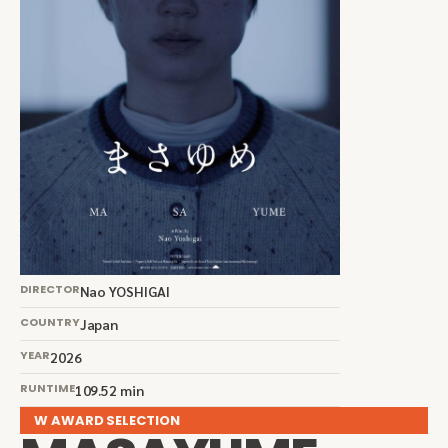
DIRECTOR
Nao YOSHIGAI
COUNTRY
Japan
YEAR
2026
RUNTIME
109.52 min
W AWARD SELECTION