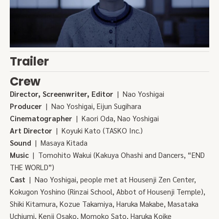
Trailer
Crew
Director, Screenwriter, Editor
| Nao Yoshigai
Producer
| Nao Yoshigai, Eijun Sugihara
Cinematographer
| Kaori Oda, Nao Yoshigai
Art Director
| Koyuki Kato (TASKO Inc.)
Sound
| Masaya Kitada
Music
| Tomohito Wakui (Kakuya Ohashi and Dancers, “END
THE WORLD”)
Cast
| Nao Yoshigai, people met at Housenji Zen Center,
Kokugon Yoshino (Rinzai School, Abbot of Housenji Temple),
Shiki Kitamura, Kozue Takamiya, Haruka Makabe, Masataka
Uchiumi, Kenji Osako, Momoko Sato, Haruka Koike