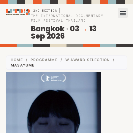
2ND EDITION
THE INTERNATIONAL DOCUMENTARY
FILM FESTIVAL THAILAND
Bangkok
·
03
→
13
Sep 2026
HOME
/
PROGRAMME
/
W AWARD SELECTION
/
MASAYUME