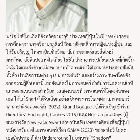
นาโอ โยชิไก เกิดที่จังหวัดยามากุจิ ประเทศญี่ปุ่น ในปี 1987 เธอจบ
การศึกษาจากภาควิชานาฏศิลป์ วิทยาลัยพลศึกษาหญิงแห่งญี่ปุ่น และ
ได้รับปริญญาโทจากบัณฑิตวิทยาลัยภาพยนตร์และสื่อใหม่
มหาวิทยาลัยศิลปะแห่งโตเกียว โยชิไกสำรวจการเปลี่ยนแปลงที่เกิดขึ้น
ในจิตใจและร่างกายเมื่อพยายามทำความเข้าใจโลกผ่านประสาทสัมผัส
ทั้งห้า ผ่านกิจกรรมต่าง ๆ เช่น การเต้นรำ และสร้างภาพยนตร์โดยอิง
จากความรู้สึกเหล่านี้ เธอยังแสดงในภาพยนตร์ กำกับการแสดงบนเวที
และออกแบบฉากสำหรับการแสดงบนเวที ภาพยนตร์ที่โดดเด่นของ
เธอ ได้แก่ Shari (ได้รับเลือกอย่างเป็นทางการในเทศกาลภาพยนตร์
นานาชาติรอตเตอร์ดัม 2022), Grand Bouquet (ได้รับเชิญเข้าร่วม
Directors’ Fortnight, Cannes 2019) และ Hottamaru Days (ผู้
ชนะรางวัล New Face Award สาขาบันเทิง เทศกาลศิลปะสื่อญี่ปุ่น)
หลังจากรับบทในภาพยนตร์เรื่อง GAMA (2023) ของคาโอริ โอดะ
เธอยังปรากฏตัวใน Underground ในบทบาท “Shadow”