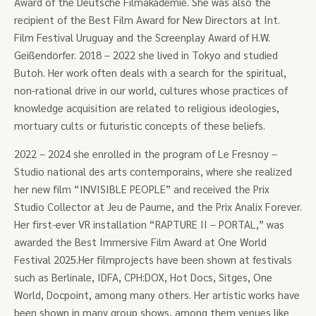
Award of the Deutsche Filmakademie. She was also the
recipient of the Best Film Award for New Directors at Int.
Film Festival Uruguay and the Screenplay Award of H.W.
Geißendörfer. 2018 – 2022 she lived in Tokyo and studied
Butoh. Her work often deals with a search for the spiritual,
non-rational drive in our world, cultures whose practices of
knowledge acquisition are related to religious ideologies,
mortuary cults or futuristic concepts of these beliefs.
2022 – 2024 she enrolled in the program of Le Fresnoy –
Studio national des arts contemporains, where she realized
her new film “INVISIBLE PEOPLE” and received the Prix
Studio Collector at Jeu de Paume, and the Prix Analix Forever.
Her first-ever VR installation “RAPTURE II – PORTAL,” was
awarded the Best Immersive Film Award at One World
Festival 2025.Her filmprojects have been shown at festivals
such as Berlinale, IDFA, CPH:DOX, Hot Docs, Sitges, One
World, Docpoint, among many others. Her artistic works have
been shown in many group shows, among them venues like