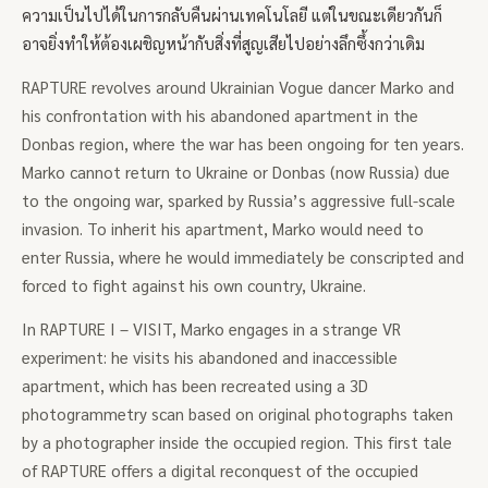
ความเป็นไปได้ในการกลับคืนผ่านเทคโนโลยี แต่ในขณะเดียวกันก็
อาจยิ่งทำให้ต้องเผชิญหน้ากับสิ่งที่สูญเสียไปอย่างลึกซึ้งกว่าเดิม
RAPTURE revolves around Ukrainian Vogue dancer Marko and
his confrontation with his abandoned apartment in the
Donbas region, where the war has been ongoing for ten years.
Marko cannot return to Ukraine or Donbas (now Russia) due
to the ongoing war, sparked by Russia’s aggressive full-scale
invasion. To inherit his apartment, Marko would need to
enter Russia, where he would immediately be conscripted and
forced to fight against his own country, Ukraine.
In RAPTURE I – VISIT, Marko engages in a strange VR
experiment: he visits his abandoned and inaccessible
apartment, which has been recreated using a 3D
photogrammetry scan based on original photographs taken
by a photographer inside the occupied region. This first tale
of RAPTURE offers a digital reconquest of the occupied