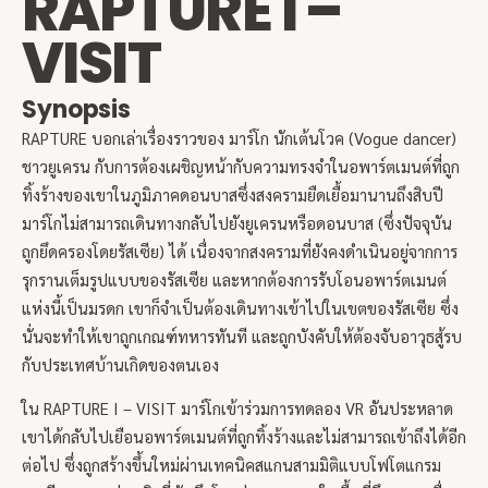
RAPTURE I –
VISIT
Synopsis
RAPTURE บอกเล่าเรื่องราวของ มาร์โก นักเต้นโวค (Vogue dancer)
ชาวยูเครน กับการต้องเผชิญหน้ากับความทรงจำในอพาร์ตเมนต์ที่ถูก
ทิ้งร้างของเขาในภูมิภาคดอนบาสซึ่งสงครามยืดเยื้อมานานถึงสิบปี
มาร์โกไม่สามารถเดินทางกลับไปยังยูเครนหรือดอนบาส (ซึ่งปัจจุบัน
ถูกยึดครองโดยรัสเซีย) ได้ เนื่องจากสงครามที่ยังคงดำเนินอยู่จากการ
รุกรานเต็มรูปแบบของรัสเซีย และหากต้องการรับโอนอพาร์ตเมนต์
แห่งนี้เป็นมรดก เขาก็จำเป็นต้องเดินทางเข้าไปในเขตของรัสเซีย ซึ่ง
นั่นจะทำให้เขาถูกเกณฑ์ทหารทันที และถูกบังคับให้ต้องจับอาวุธสู้รบ
กับประเทศบ้านเกิดของตนเอง
ใน RAPTURE I – VISIT มาร์โกเข้าร่วมการทดลอง VR อันประหลาด
เขาได้กลับไปเยือนอพาร์ตเมนต์ที่ถูกทิ้งร้างและไม่สามารถเข้าถึงได้อีก
ต่อไป ซึ่งถูกสร้างขึ้นใหม่ผ่านเทคนิคสแกนสามมิติแบบโฟโตแกรม