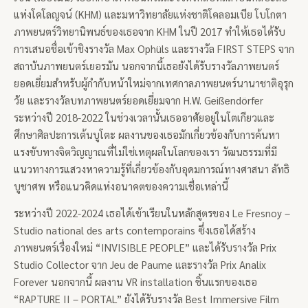
แห่งโคโลญจน์ (KHM) และมหาวิทยาลัยแห่งชาติโคลอมเบีย โบโกตา
ภาพยนตร์วิทยานิพนธ์ของเธอจาก KHM ในปี 2017 ทำให้เธอได้รับ
การเสนอชื่อเข้าชิงรางวัล Max Ophüls และรางวัล FIRST STEPS จาก
สถาบันภาพยนตร์เยอรมัน นอกจากนี้เธอยังได้รับรางวัลภาพยนตร์
ยอดเยี่ยมสำหรับผู้กำกับหน้าใหม่จากเทศกาลภาพยนตร์นานาชาติอุรุก
วัย และรางวัลบทภาพยนตร์ยอดเยี่ยมจาก H.W. Geißendörfer
ระหว่างปี 2018-2022 ในช่วงเวลานั้นเธออาศัยอยู่ในโตเกียวและ
ศึกษาศิลปะการเต้นบูโตะ ผลงานของเธอมักเกี่ยวข้องกับการค้นหา
แรงขับทางจิตวิญญาณที่ไม่ใช่เหตุผลในโลกของเรา วัฒนธรรมที่มี
แนวทางการแสวงหาความรู้ที่เกี่ยวข้องกับอุดมการณ์ทางศาสนา ลัทธิ
บูชาศพ หรือแนวคิดแห่งอนาคตของความเชื่อเหล่านี้
ระหว่างปี 2022-2024 เธอได้เข้าเรียนในหลักสูตรของ Le Fresnoy –
Studio national des arts contemporains ซึ่งเธอได้สร้าง
ภาพยนตร์เรื่องใหม่ “INVISIBLE PEOPLE” และได้รับรางวัล Prix
Studio Collector จาก Jeu de Paume และรางวัล Prix Analix
Forever นอกจากนี้ ผลงาน VR installation ชิ้นแรกของเธอ
“RAPTURE II – PORTAL” ยังได้รับรางวัล Best Immersive Film