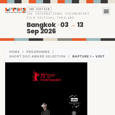
2ND EDITION
THE INTERNATIONAL DOCUMENTARY
FILM FESTIVAL THAILAND
Bangkok
·
03
→
13
Sep 2026
HOME
/
PROGRAMME
/
SHORT DOC AWARD SELECTION
/
RAPTURE I – VISIT