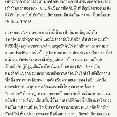
เมทรีจากภาพถ่ายจริงที่บันทึกโดยช่างภาพภายในพื้นที่ยึดครอง เรื่อง
เล่าส่วนแรกของ RAPTURE จึงเป็นการยึดคืนพื้นที่ที่ถูกยึดครองในเชิง
ดิจิทัล โดยมาร์โกได้กลับไปเยือนสถานที่แห่งนั้นผ่าน VR เป็นครั้งแรก
นับตั้งแต่ปี 2018
การทดลอง VR บนจอภาพครั้งนี้ ซึ่งมาร์โกต้องเผชิญหน้ากับ
อพาร์ตเมนต์ที่ถูกทอดทิ้งและไม่อาจกลับไปได้อีก ทำให้เราตระหนัก
ถึงวิธีที่ผู้คนถูกพรากรากเหง้าและถูกบังคับให้พลัดถิ่นจากสงครามมา
ตลอดประวัติศาสตร์ แม้ว่ารูปแบบของความขัดแย้งจะเปลี่ยนแปลงไป
แต่ความสัมพันธ์ระหว่างสิ่งที่สูญเสียไป (บ้าน ความปลอดภัย อัต
ลักษณ์) กับผู้ที่สูญเสียมัน ยังคงไม่เปลี่ยนแปลง RAPTURE เป็น
แนวคิดที่แปลกประหลาด หมายถึงการเคลื่อนย้ายจิตใจไปยังอีกสถาน
ที่หนึ่ง การหลบหนีจากความจริงหรือความสยดสยอง ในอีกแง่หนึ่ง
การพลัดถิ่นของผู้ประสบภัยสงครามก็เป็นรูปแบบหนึ่งของ
“rapture” คือการถูกพรากออกจากบ้านและอัตลักษณ์ของตนอย่างไม่
สมัครใจ การกลับไปเยือนพื้นที่นั้นผ่านโลกดิจิทัล เพื่อเยียวยาหรือทวง
คืนมันผ่านโลกเสมือน จึงเป็นการบิดความหมายของแนวคิดดังกล่าว
มันทำให้เส้นแบ่งระหว่างการฟื้นคืนและการสูญเสียพร่าเลือนลง มอบ