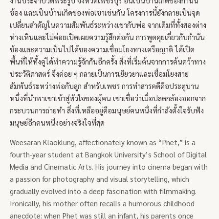
งานประจำปีวัดพระรูป จังหวัดเพชรบุรี อันเป็นบ้านเกิดของกำนัน
ช้อง และเป็นบ้านเกิดของพ่อเขาเช่นกัน โครงการนี้ยังกลายเป็นจุด
เปลี่ยนสำคัญในความสัมพันธ์ระหว่างเขากับพ่อ จากเดิมที่ทั้งสองต่าง
ห่างเหินและไม่ค่อยเปิดเผยความรู้สึกต่อกัน การพูดคุยเกี่ยวกับกำนัน
ช้องและความเป็นไปได้ของความเชื่อมโยงทางเครือญาติ ได้เปิด
พื้นที่ให้ทั้งคู่ได้ทำความรู้จักกันอีกครั้ง สิ่งที่เริ่มต้นจากการค้นคว้าทาง
ประวัติศาสตร์ จึงค่อย ๆ กลายเป็นการเยียวยาและเชื่อมโยงสาย
สัมพันธ์ระหว่างพ่อกับลูก สำหรับเพชร การทำสารคดีคือประตูบาน
หนึ่งที่นำพาเขาเข้าสู่หัวใจของผู้คน เขาเชื่อว่าเมื่อปลดกล้องออกจาก
กระบวนการถ่ายทำ สิ่งที่เหลืออยู่คือมนุษย์คนหนึ่งที่กำลังตั้งใจรับฟัง
มนุษย์อีกคนหนึ่งอย่างจริงใจที่สุด
Weesaran Klaoklung, affectionately known as “Phet,” is a
fourth-year student at Bangkok University’s School of Digital
Media and Cinematic Arts. His journey into cinema began with
a passion for photography and visual storytelling, which
gradually evolved into a deep fascination with filmmaking.
Ironically, his mother often recalls a humorous childhood
anecdote: when Phet was still an infant, his parents once