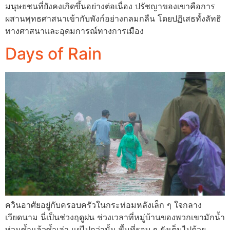
มนุษยชนที่ยังคงเกิดขึ้นอย่างต่อเนื่อง ปรัชญาของเขาคือการ
ผสานพุทธศาสนาเข้ากับพังก์อย่างกลมกลืน โดยปฏิเสธทั้งลัทธิ
ทางศาสนาและอุดมการณ์ทางการเมือง
Days of Rain
ควินอาศัยอยู่กับครอบครัวในกระท่อมหลังเล็ก ๆ ใจกลาง
เวียดนาม นี่เป็นช่วงฤดูฝน ช่วงเวลาที่หมู่บ้านของพวกเขามักน้ำ
ท่วมซ้ำแล้วซ้ำเล่า แย่ไปกว่านั้น พื้นที่รอบ ๆ ยังเต็มไปด้วย