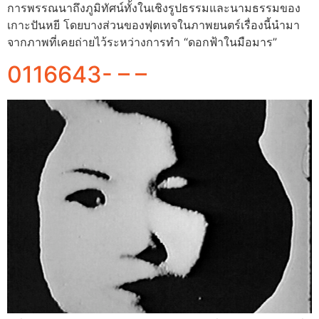
การพรรณนาถึงภูมิทัศน์ทั้งในเชิงรูปธรรมและนามธรรมของ
เกาะปันหยี โดยบางส่วนของฟุตเทจในภาพยนตร์เรื่องนี้นำมา
จากภาพที่เคยถ่ายไว้ระหว่างการทำ “ดอกฟ้าในมือมาร”
0116643- – –