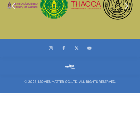
© 2025, MOVIES MATTER CO.,LTD. ALL RIGHTS RESERVED.