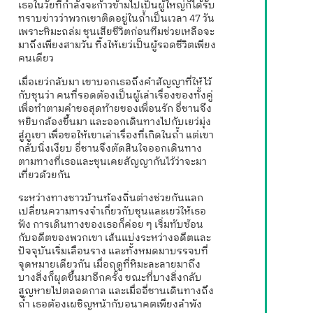
เธอในวัยที่กำลังจะก้าวข้ามไปเป็นผู้ใหญ่ก็ได้รับ
ทราบข่าวว่าพวกเขาติดอยู่ในถ้ำเป็นเวลา 47 วัน
เพราะหิมะถล่ม ชุนเสียชีวิตก่อนทีมช่วยเหลือจะ
มาถึงเพียงสามวัน ทิ้งให้เยว่เป็นผู้รอดชีวิตเพียง
คนเดียว
เมื่อเยว่กลับมา เขาบอกเธอถึงคำสัญญาที่ให้ไว้
กับชุนว่า คนที่รอดต้องเป็นผู้เล่าเรื่องของทั้งคู่
เพื่อทำตามคำขอสุดท้ายของเพื่อนรัก อี่ชานจึง
หยิบกล้องขึ้นมา และออกเดินทางไปกับเยว่มุ่ง
สู่ภูเขา เพื่อขอให้เขาเล่าเรื่องที่เกิดในถ้ำ แต่เขา
กลับนิ่งเงียบ อี่ชานจึงตัดสินใจออกเดินทาง
ตามทางที่เธอและชุนเคยสัญญากันไว้ว่าจะมา
เที่ยวด้วยกัน
ระหว่างทางชาวบ้านท้องถิ่นต่างช่วยกันแลก
เปลี่ยนความทรงจำเกี่ยวกับชุนและเยว่ให้เธอ
ฟัง การเดินทางของเธอก็ค่อย ๆ เริ่มทับซ้อน
กับอดีตของพวกเขา เส้นแบ่งระหว่างอดีตและ
ปัจจุบันเริ่มเลือนราง และทั้งหมดมาบรรจบที่
จุดหมายเดียวกัน เมื่อฤดูที่หิมะละลายมาถึง
บางสิ่งก็ผุดขึ้นมาอีกครั้ง ขณะที่บางสิ่งกลับ
สูญหายไปตลอดกาล และเมื่ออี่ชานเดินทางถึง
ถ้ำ เธอต้องเผชิญหน้ากับอนาคตเพียงลำพัง