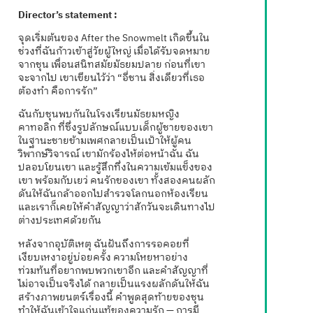
Director’s statement :
จุดเริ่มต้นของ After the Snowmelt เกิดขึ้นใน
ช่วงที่ฉันก้าวเข้าสู่วัยผู้ใหญ่ เมื่อได้รับจดหมาย
จากชุน เพื่อนสนิทสมัยมัธยมปลาย ก่อนที่เขา
จะจากไป เขาเขียนไว้ว่า “อี่ชาน สิ่งเดียวที่เธอ
ต้องทำ คือการรัก”
ฉันกับชุนพบกันในโรงเรียนมัธยมหญิง
คาทอลิก ที่ซึ่งรูปลักษณ์แบบเด็กผู้ชายของเขา
ในฐานะชายข้ามเพศกลายเป็นเป้าให้ผู้คน
วิพากษ์วิจารณ์ เขามักร้องไห้ต่อหน้าฉัน ฉัน
ปลอบโยนเขา และรู้สึกทึ่งในความเข้มแข็งของ
เขา พร้อมกับเยว่ คนรักของเขา ทั้งสองคนผลัก
ดันให้ฉันกล้าออกไปสำรวจโลกนอกห้องเรียน
และเราก็เคยให้คำสัญญาว่าสักวันจะเดินทางไป
ต่างประเทศด้วยกัน
หลังจากอุบัติเหตุ ฉันฝันถึงการรอคอยที่
เงียบเหงาอยู่บ่อยครั้ง ความโหยหาอย่าง
ท่วมท้นที่อยากพบพวกเขาอีก และคำสัญญาที่
ไม่อาจเป็นจริงได้ กลายเป็นแรงผลักดันให้ฉัน
สร้างภาพยนตร์เรื่องนี้ คำพูดสุดท้ายของชุน
ทำให้ฉันเข้าใจแก่นแท้ของความรัก — การมี