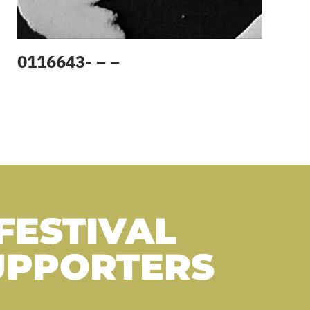
0116643- – –
FESTIVAL
UPPORTERS