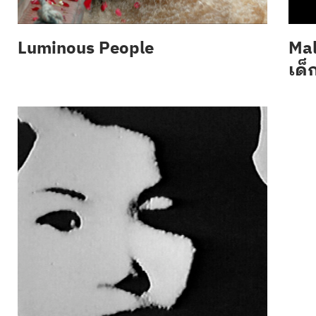
Luminous People
Mal
เด็