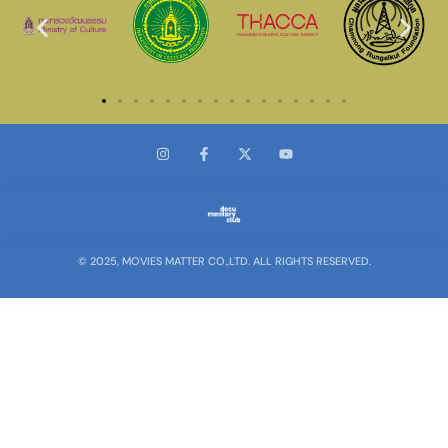
© 2025, MOVIES MATTER CO.,LTD. ALL RIGHTS RESERVED.