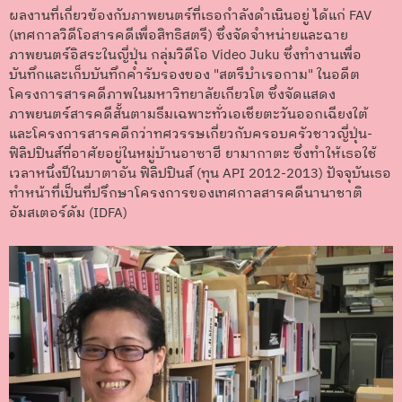
ผลงานที่เกี่ยวข้องกับภาพยนตร์ที่เธอกำลังดำเนินอยู่ ได้แก่ FAV
(เทศกาลวิดีโอสารคดีเพื่อสิทธิสตรี) ซึ่งจัดจำหน่ายและฉาย
ภาพยนตร์อิสระในญี่ปุ่น กลุ่มวิดีโอ Video Juku ซึ่งทำงานเพื่อ
บันทึกและเก็บบันทึกคำรับรองของ "สตรีบำเรอกาม" ในอดีต
โครงการสารคดีภาพในมหาวิทยาลัยเกียวโต ซึ่งจัดแสดง
ภาพยนตร์สารคดีสั้นตามธีมเฉพาะทั่วเอเชียตะวันออกเฉียงใต้
และโครงการสารคดีกว่าทศวรรษเกี่ยวกับครอบครัวชาวญี่ปุ่น-
ฟิลิปปินส์ที่อาศัยอยู่ในหมู่บ้านอาซาฮี ยามากาตะ ซึ่งทำให้เธอใช้
เวลาหนึ่งปีในบาตาอัน ฟิลิปปินส์ (ทุน API 2012-2013) ปัจจุบันเธอ
ทำหน้าที่เป็นที่ปรึกษาโครงการของเทศกาลสารคดีนานาชาติ
อัมสเตอร์ดัม (IDFA)