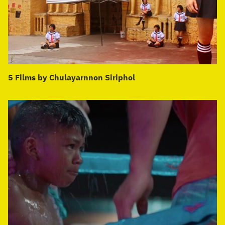
5 Films by Chulayarnnon Siriphol